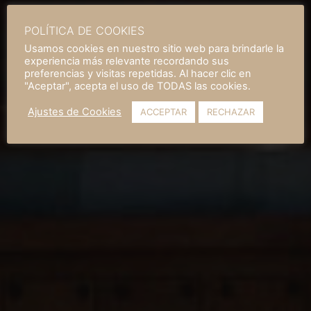
POLÍTICA DE COOKIES
Usamos cookies en nuestro sitio web para brindarle la
experiencia más relevante recordando sus
preferencias y visitas repetidas. Al hacer clic en
"Aceptar", acepta el uso de TODAS las cookies.
Ajustes de Cookies
ACCEPTAR
RECHAZAR