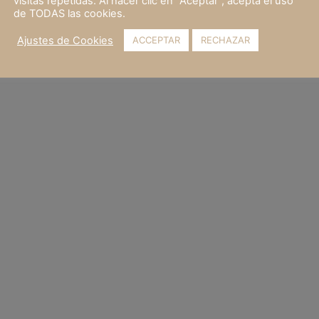
visitas repetidas. Al hacer clic en "Aceptar", acepta el uso
de TODAS las cookies.
Ajustes de Cookies
ACCEPTAR
RECHAZAR
üe es mucho más que disfrutar de un entorno natural pri
ancestrales que perviven en los pueblos que rodean el 
 hasta oficios que han pasado de generación en genera