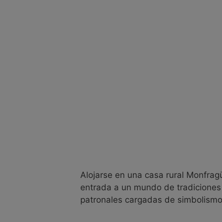
Uncategorized
casa rural monfragüe
Casa rural en Riolobo
05/07/2025
por
Segundo