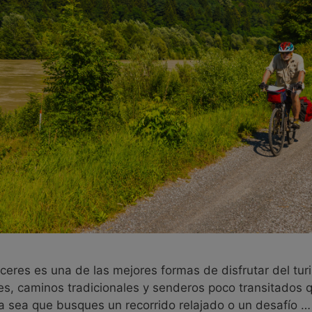
áceres es una de las mejores formas de disfrutar del tur
les, caminos tradicionales y senderos poco transitados q
 Ya sea que busques un recorrido relajado o un desafío 