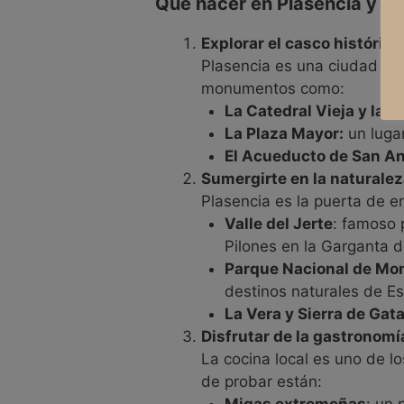
Qué hacer en Plasencia y su
Explorar el casco histórico
Plasencia es una ciudad con 
monumentos como:
La Catedral Vieja y la 
La Plaza Mayor:
un luga
El Acueducto de San An
Sumergirte en la naturale
Plasencia es la puerta de 
Valle del Jerte
: famoso p
Pilones en la Garganta de
Parque Nacional de Mo
destinos naturales de E
La Vera y Sierra de Gat
Disfrutar de la gastronom
La cocina local es uno de lo
de probar están:
Migas extremeñas
: un 