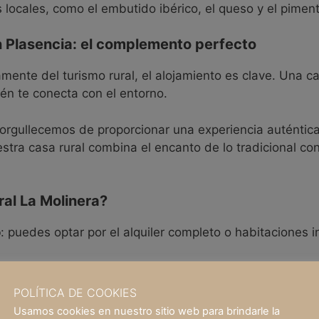
s locales, como el embutido ibérico, el queso y el piment
en Plasencia: el complemento perfecto
mente del turismo rural, el alojamiento es clave. Una ca
én te conecta con el entorno.
norgullecemos de proporcionar una experiencia auténtica
stra casa rural combina el encanto de lo tradicional c
al La Molinera?
o
: puedes optar por el alquiler completo o habitaciones 
sde nuestra casa, podrás explorar Plasencia y sus alrede
 de naturaleza, es ideal para desconectar del ruido urb
POLÍTICA DE COOKIES
Usamos cookies en nuestro sitio web para brindarle la